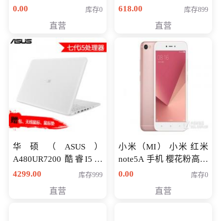
八代独显轻薄办公商务
0.00
618.00
库存0
库存899
游戏笔记本 火爆推荐
直营
直营
华硕（ASUS）
小米（MI） 小米 红米
A480UR7200 酷睿I5超
note5A 手机 樱花粉高配
薄学生办公游戏独显笔
版 全网通(3G+32G)
4299.00
0.00
库存999
库存0
记本电脑 金色 I5-7200
直营
直营
NV930-2G独