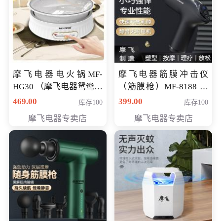
摩飞电器电火锅MF-
摩飞电器筋膜冲击仪
HG30 （摩飞电器鸳鸯锅
（筋膜枪）MF-8188 会
MF-HG30 ） 会员专享价
员专享价268元
469.00
399.00
库存100
库存100
319元
摩飞电器专卖店
摩飞电器专卖店