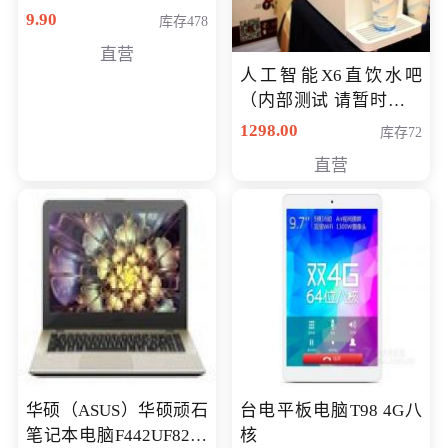
9.90
库存478
直营
人工智能X6直饮水吧
（内部测试 请暂时不要
购买）
1298.00
库存72
直营
华硕（ASUS）华硕顽石
台电平板电脑T98 4G八
笔记本电脑F442UF8250
核