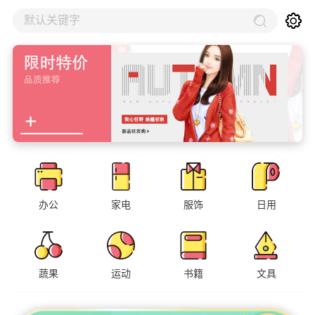
默认关键字
办公
家电
服饰
日用
蔬果
运动
书籍
文具