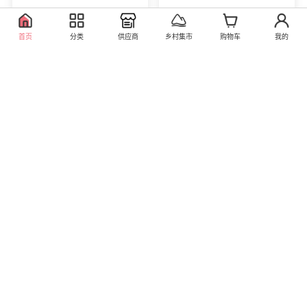
首页
分类
供应商
乡村集市
购物车
我的
步步高手机vivo X9（全
步步高VIVO手机Y31A
网通）4GB+64GB
（三网通）
0.00
0.00
库存0
库存0
直营
直营