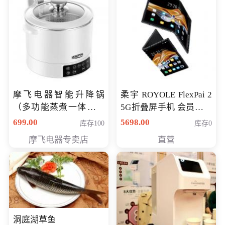
摩飞电器智能升降锅
柔宇 ROYOLE FlexPai 2
（多功能蒸煮一体锅）
5G折叠屏手机 会员专享
（智能升降养生锅） 会
购买价格 4998元
699.00
5698.00
库存100
库存0
员专享价399元
摩飞电器专卖店
直营
洞庭湖草鱼